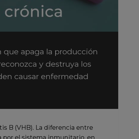
ón que apaga la producción
reconozca y destruya los
eden causar enfermedad
tis B (VHB). La diferencia entre
a por el sistema inmunitario, en