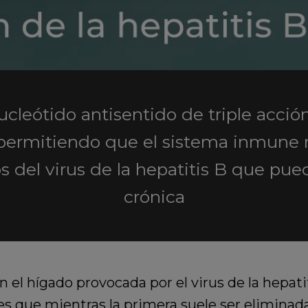
ucleótido antisentido de triple acci
s, permitiendo que el sistema inmune 
 del virus de la hepatitis B que pu
crónica
n el hígado provocada por el virus de la hepati
 es que mientras la primera suele ser eliminad