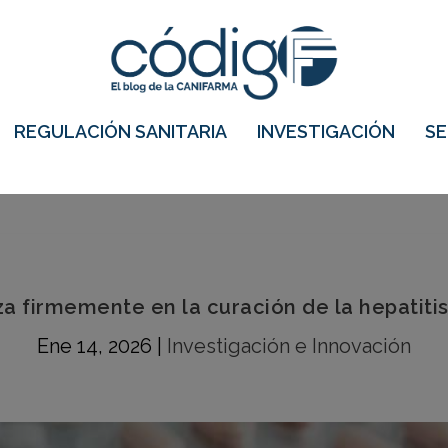
REGULACIÓN SANITARIA
INVESTIGACIÓN
S
a firmemente en la curación de la hepatitis
Ene 14, 2026
|
Investigación e Innovación