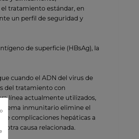
el tratamiento estándar, en
te un perfil de seguridad y
ntígeno de superficie (HBsAg), la
sigue cuando el ADN del virus de
s del tratamiento con
ra línea actualmente utilizados,
istema inmunitario elimine el
to
go de complicaciones hepáticas a
er otra causa relacionada.
e