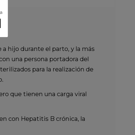
ra
r:
a hijo durante el parto, y la más
a con una persona portadora del
terilizados para la realización de
o.
ero que tienen una carga viral
n con Hepatitis B crónica, la