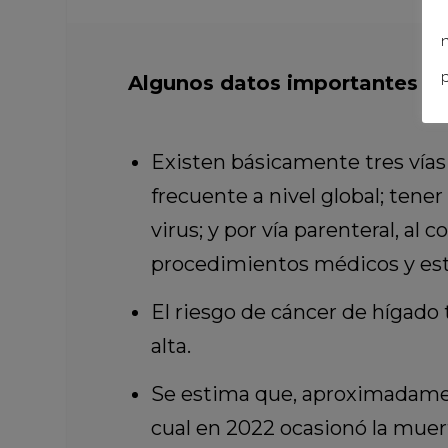
n
p
Algunos datos importantes sob
Existen básicamente tres vías 
frecuente a nivel global; tene
virus; y por vía parenteral, al
procedimientos médicos y esté
El riesgo de cáncer de hígado 
alta.
Se estima que, aproximadament
cual en 2022 ocasionó la muert