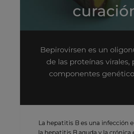
Bepirovirsen es un oligon
de las proteínas virale
componentes genéticos
La hepatitis B es una infección e
la hepatitis B aguda y la crónica