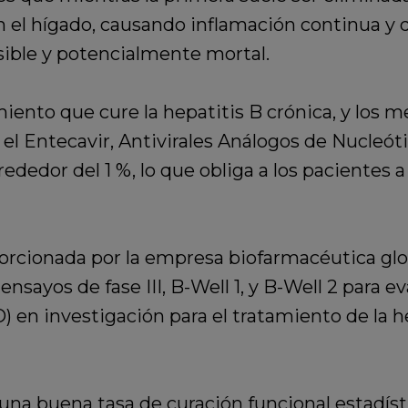
n el hígado, causando inflamación continua y d
sible y potencialmente mortal.
iento que cure la hepatitis B crónica, y los 
 y el Entecavir, Antivirales Análogos de Nucle
lrededor del 1 %, lo que obliga a los pacientes
oporcionada por la empresa biofarmacéutica g
nsayos de fase III, B-Well 1, y B-Well 2 para e
) en investigación para el tratamiento de la h
na buena tasa de curación funcional estadíst