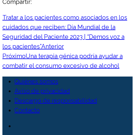
Compartir:
Tratar a los pacientes como asociados en los
cuidados que reciben: Día Mundial de la
Seguridad del Paciente 2023 | “Demos voz a
los pacientes”
Anterior
Próximo
Una terapia génica podría ayudar a
combatir el consumo excesivo de alcohol
Quiénes somos
Aviso de privacidad
Descargo de responsabilidad
Contacto