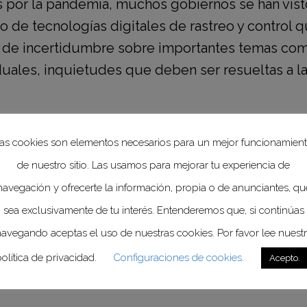
s por la pandemia, muchos gobiernos se han vist
o de tecnologías digitales de rastreo y control
de incertidumbre sobre importantes temas como 
viduales, inquietudes que deben ser resueltas a 
gobiernos aseguran que los datos obtenidos no
as cookies son elementos necesarios para un mejor funcionamien
 las conclusiones alcanzadas por recientes inve
de nuestro sitio. Las usamos para mejorar tu experiencia de
 identificadas
“por un conjunto limitado de pu
navegación y ofrecerte la información, propia o de anunciantes, qu
uficientes para identificar de manera única a
sea exclusivamente de tu interés. Entenderemos que, si continúas
es de 1.5 millones de personas, e identificar
avegando aceptas el uso de nuestras cookies. Por favor lee nuest
édito de 1 millón de personas”
, lo que invalida
olítica de privacidad.
Configuraciones de cookies.
Acepto.