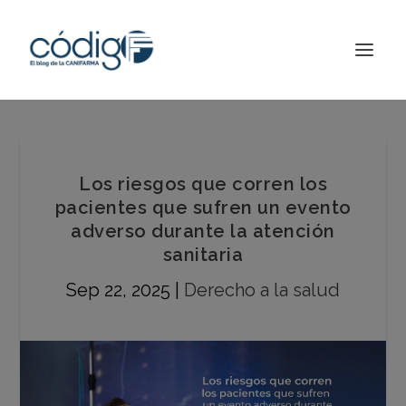
Los riesgos que corren los
pacientes que sufren un evento
adverso durante la atención
sanitaria
Sep 22, 2025
|
Derecho a la salud