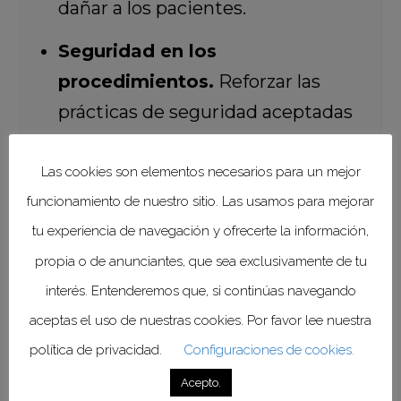
dañar a los pacientes.
Seguridad en los
procedimientos.
Reforzar las
prácticas de seguridad aceptadas
internacionalmente, y reducir los
eventos adversos para evitar la
Las cookies son elementos necesarios para un mejor
presencia de eventos centinela
funcionamiento de nuestro sitio. Las usamos para mejorar
derivados de la práctica quirúrgica
tu experiencia de navegación y ofrecerte la información,
propia o de anunciantes, que sea exclusivamente de tu
y procedimientos de alto riesgo
interés. Entenderemos que, si continúas navegando
fuera del quirófano.
aceptas el uso de nuestras cookies. Por favor lee nuestra
Reducción del riesgo de
política de privacidad.
Configuraciones de cookies.
Infecciones Asociadas con la
Acepto.
Atención de la Salud (IAAS).