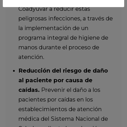
Coadyuvar a reducir estas
peligrosas infecciones, a través de
la implementación de un
programa integral de higiene de
manos durante el proceso de
atención.
Reducción del riesgo de daño
al paciente por causa de
caídas.
Prevenir el daño a los
pacientes por caídas en los
establecimientos de atención
médica del Sistema Nacional de