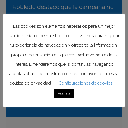
Robledo destacó que la campaña no
tiene distinciones partidistas y que
el gobierno federal trabajará con
Las cookies son elementos necesarios para un mejor
todas las administraciones estatales
funcionamiento de nuestro sitio. Las usamos para mejorar
para garantizar su éxito.
tu experiencia de navegación y ofrecerte la información,
propia o de anunciantes, que sea exclusivamente de tu
“La Federación colaborará con todos
interés. Entenderemos que, si continúas navegando
los gobiernos estatales para
aceptas el uso de nuestras cookies. Por favor lee nuestra
coordinar esfuerzos. En esta cruzada
política de privacidad.
Configuraciones de cookies.
no importa la afiliación partidista”,
Acepto.
afirmó el titular del IMSS.