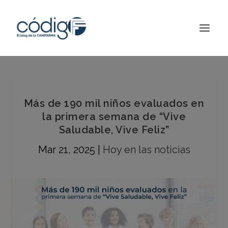
Más de 190 mil niños evaluados en
la primera semana de “Vive
Saludable, Vive Feliz”
Mar 21, 2025
|
Hoy en las noticias