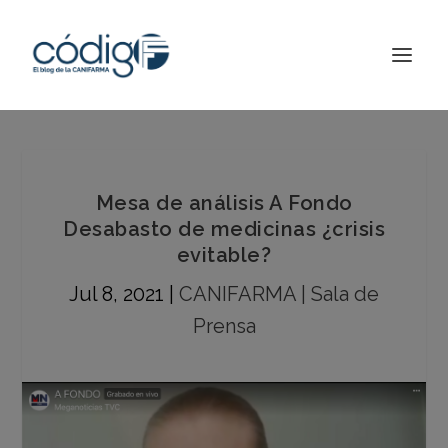
Mesa de análisis A Fondo
Desabasto de medicinas ¿crisis
evitable?
Jul 8, 2021
|
CANIFARMA | Sala de
Prensa