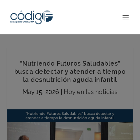
“Nutriendo Futuros Saludables”
busca detectar y atender a tiempo
la desnutrición aguda infantil
May 15, 2026
|
Hoy en las noticias