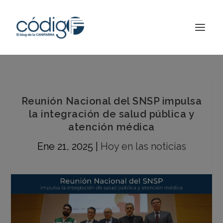
Reunión Nacional del SNSP impulsa
la integración de salud pública y
atención médica
Ene 21, 2025
|
Hoy en las noticias