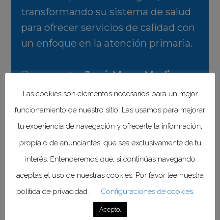
transformando su sistema de salud
para ofrecer servicios de calidad con
un enfoque en la atención primaria.
Por su parte,
José Moya Medina,
representante de la OPS/OMS en
Las cookies son elementos necesarios para un mejor
México,
subrayó que los desafíos
funcionamiento de nuestro sitio. Las usamos para mejorar
globales, como el cambio climático,
tu experiencia de navegación y ofrecerte la información,
los cambios demográficos y la
propia o de anunciantes, que sea exclusivamente de tu
resistencia antimicrobiana,
interés. Entenderemos que, si continúas navegando
requieren una vigilancia y
aceptas el uso de nuestras cookies. Por favor lee nuestra
cooperación sostenidas. La OPS ha
política de privacidad.
Configuraciones de cookies.
trabajado de cerca con la Secretaría
Acepto.
de Salud para definir estrategias que