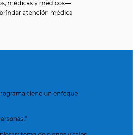
ros, médicas y médicos—
 brindar atención médica
programa tiene un enfoque
personas.”
letas: toma de signos vitales,