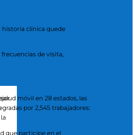
 historia clínica quede
 frecuencias de visita,
ejor
 salud móvil en 28 estados, las
a
egradas por 2,545 trabajadores:
 la
d que participe en el