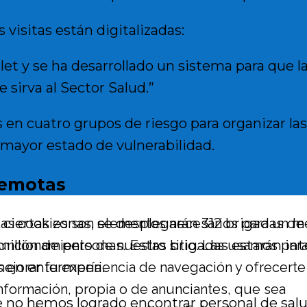
visitas están digitalizadas:
et y se ha desarrollado un sistema para que la
e sirva al Sector Salud.”
 en cuatro grupos de riesgo para organizar las
 mayor estado de vulnerabilidad.
remotas
as cookies son elementos necesarios para un m
 ciertas zonas, se desplegarán 312 brigadas de
uncionamiento de nuestro sitio. Las usamos par
illón de personas. Estas brigadas estarán int
ejorar tu experiencia de navegación y ofrecerte
 en enfermería.
nformación, propia o de anunciantes, que sea
e no hemos logrado encontrar personal de salu