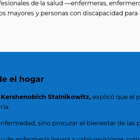
ofesionales de la salud —enfermeras, enferme
tos mayores y personas con discapacidad para
de el hogar
d Kershenobich Stalnikowitz
,
explicó que el 
ria:
 enfermedad, sino procurar el bienestar de las 
y de enfermería llevará a cabo revisiones comp