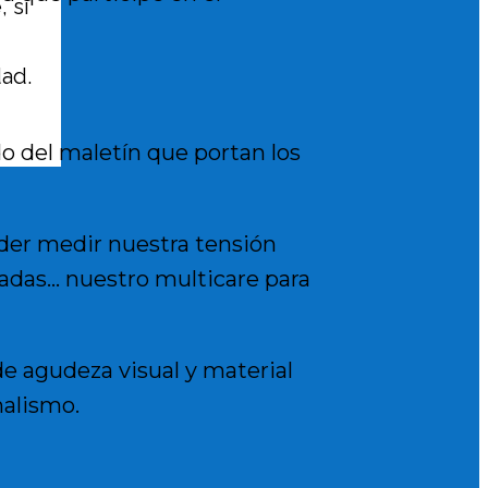
 si
dad.
o del maletín que portan los
der medir nuestra tensión
ladas… nuestro multicare para
de agudeza visual y material
nalismo.