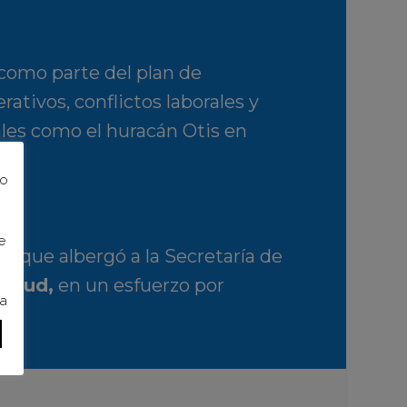
 como parte del plan de
ativos, conflictos laborales y
rales como el huracán
Otis
en
to
e
, que albergó a la Secretaría de
Salud
,
en un esfuerzo por
ra