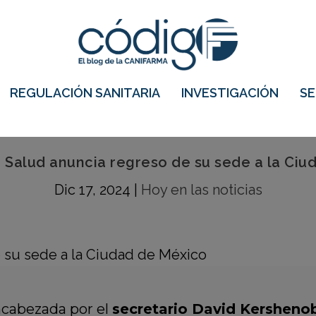
REGULACIÓN SANITARIA
INVESTIGACIÓN
S
 Salud anuncia regreso de su sede a la Ci
Dic 17, 2024
|
Hoy en las noticias
ncabezada por el
secretario
David Kershenob