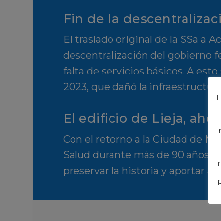
Fin de la descentralizac
El traslado original de la SSa a
descentralización del gobierno fe
falta de servicios básicos. A es
2023, que dañó la infraestructura
L
El edificio de Lieja, ah
Con el retorno a la Ciudad de Mé
Salud durante más de 90 años, se
n
preservar la historia y aportar a l
p