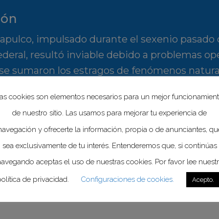
ión
 Acapulco, impulsado durante el sexenio pasado
deral, resultó inviable debido a problemas oper
to se sumaron los estragos de fenómenos natu
 en la región.
as cookies son elementos necesarios para un mejor funcionamien
de nuestro sitio. Las usamos para mejorar tu experiencia de
ora Museo de la Salud
navegación y ofrecerte la información, propia o de anunciantes, qu
xico, el emblemático edificio de Lieja número 7
sea exclusivamente de tu interés. Entenderemos que, si continúas
rá destinado en su totalidad al
Museo de la 
avegando aceptas el uso de nuestras cookies. Por favor lee nuest
a cultura sanitaria del país.
olítica de privacidad.
Configuraciones de cookies.
Acepto.