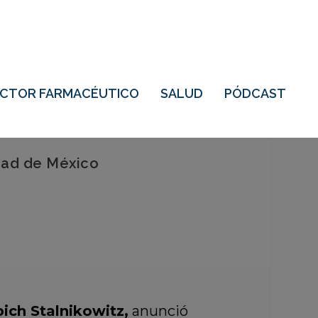
ECTOR FARMACÉUTICO
SALUD
PÓDCAST
udad de México
ich Stalnikowitz
,
anunció