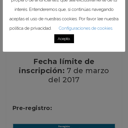
Les sugerimos reservar su lugar,
interés. Entenderemos que, si continúas navegando
dado que el cupo es limitado.
aceptas el uso de nuestras cookies. Por favor lee nuestra
política de privacidad.
Configuraciones de cookies.
Página Web
Acepto.
Fecha límite de
inscripción:
7 de marzo
del 2017
Pre-registro: