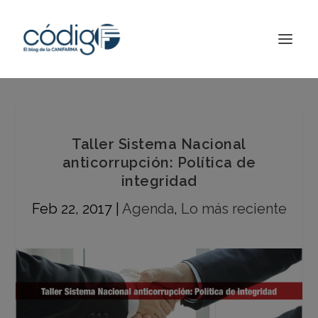
Taller Sistema Nacional
anticorrupción: Política de
integridad
Feb 22, 2017
|
Agenda
,
Lo más reciente