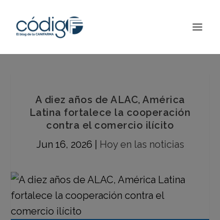
A diez años de ALAC, América
Latina fortalece la cooperación
contra el comercio ilícito
Jun 16, 2026
|
Hoy en las noticias