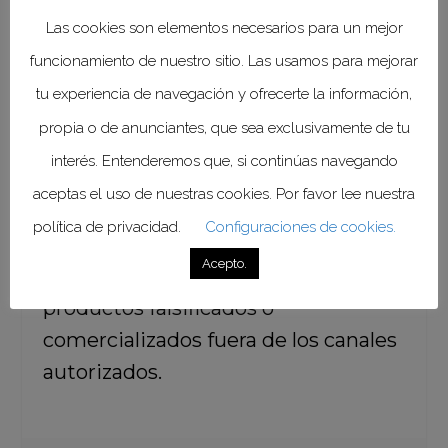
Otro de los ejes prioritarios será el
Las cookies son elementos necesarios para un mejor
desarrollo de campañas de
funcionamiento de nuestro sitio. Las usamos para mejorar
prevención y educación dirigidas a
tu experiencia de navegación y ofrecerte la información,
consumidores, profesionales de la
propia o de anunciantes, que sea exclusivamente de tu
salud, asociaciones de pacientes y
interés. Entenderemos que, si continúas navegando
actores de la cadena de suministro,
aceptas el uso de nuestras cookies. Por favor lee nuestra
con el objetivo de fortalecer la
política de privacidad.
Configuraciones de cookies.
cultura de la legalidad y reducir los
Acepto.
riesgos asociados al consumo de
productos falsificados o
comercializados fuera de los canales
autorizados.