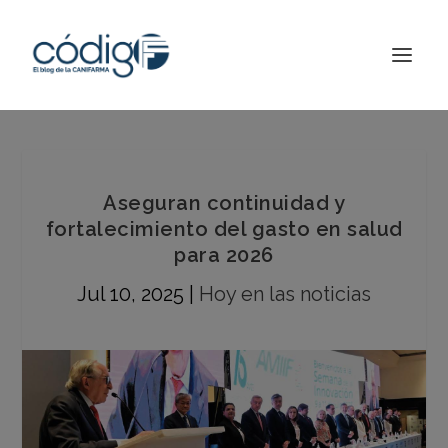
Aseguran continuidad y
fortalecimiento del gasto en salud
para 2026
Jul 10, 2025
|
Hoy en las noticias