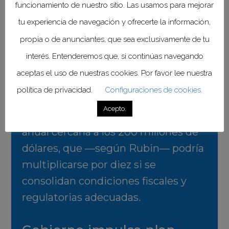
alinear voluntades, eliminar
funcionamiento de nuestro sitio. Las usamos para mejorar
duplicidades regulatorias y
tu experiencia de navegación y ofrecerte la información,
garantizar certidumbre jurídica para
propia o de anunciantes, que sea exclusivamente de tu
impulsar la inversión.
interés. Entenderemos que, si continúas navegando
aceptas el uso de nuestras cookies. Por favor lee nuestra
Actualmente, la AMIIF concentra
política de privacidad.
Configuraciones de cookies.
más del 90% de la investigación
Acepto.
clínica en el país, con una inversión
anual cercana a los 200 millones de
dólares, que —según Rubin— podría
multiplicarse por diez si se
consolidan condiciones fiscales y
regulatorias adecuadas.