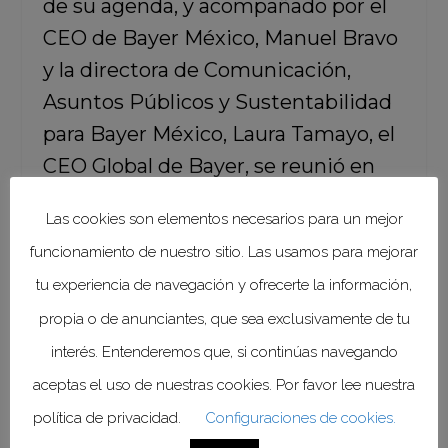
de su agenda, y acompañado por el
CEO de Bayer México, Manuel Bravo
y la directora de Comunicación,
Asuntos Públicos y Sustentabilidad
para Bayer México, Laura Tamayo, el
CEO Global de Bayer, se reunió en
Palacio Nacional con el titular del
Las cookies son elementos necesarios para un mejor
Ejecutivo Federal, la secretaria de
funcionamiento de nuestro sitio. Las usamos para mejorar
Economía, Tatiana Clouthier Carrillo,
tu experiencia de navegación y ofrecerte la información,
y el secretario de Agricultura y
propia o de anunciantes, que sea exclusivamente de tu
Desarrollo Rural, Víctor Manuel
interés. Entenderemos que, si continúas navegando
Villalobos Arámbula.
aceptas el uso de nuestras cookies. Por favor lee nuestra
Al respecto, Andrés Manuel López
política de privacidad.
Configuraciones de cookies.
Obrador, publicó en redes sociales:
“Me