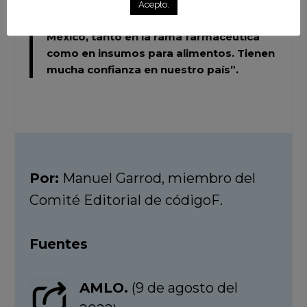
expresó (Werner Baumann) el deseo de
Acepto.
esta empresa de continuar invirtiendo en
México, tanto en la rama farmacéutica
como en insumos para alimentos. Tienen
mucha confianza en nuestro país”.
Por:
Manuel Garrod, miembro del
Comité Editorial de códigoF.
Fuentes
AMLO.
(9 de agosto del