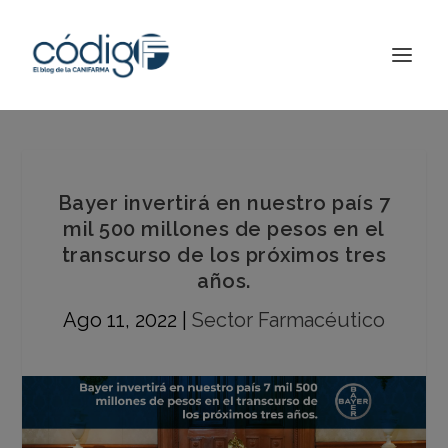
Bayer invertirá en nuestro país 7
mil 500 millones de pesos en el
transcurso de los próximos tres
años.
Ago 11, 2022
|
Sector Farmacéutico