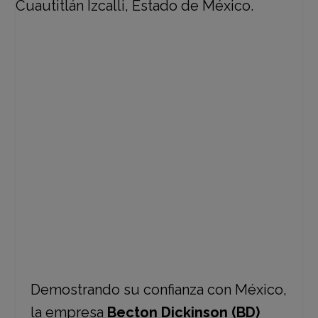
La inversión forma parte de un plan
global a cuatro años, en los que BD
invertirá a nivel internacional 1.2
billones de dólares.
Demostrando su confianza con México,
la empresa
Becton Dickinson (BD)