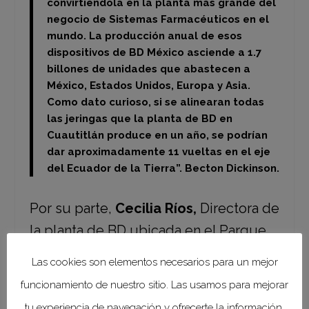
convirtiéndola en la planta más grande del
negocio de Sistemas Farmacéuticos en el
mundo. La producción anual de esos
dispositivos de BD México asciende a 1.7
billones de unidades que abastecen a
México, Estados Unidos, Europa y Asia.
Como dato curioso, si se alinearan todas
las jeringas que la planta de BD en
Cuautitlán produce en un año, se podrían
dar aproximadamente 11 vueltas en el eje
del Ecuador de la Tierra”.
Becton Dickinson.
Por su parte,
Cecilia Ríos,
Directora de
la planta de BD ubicada en el Parque
Industrial Cuamatla en Cuautitlán
Las cookies son elementos necesarios para un mejor
Izcalli, agregó: “La expansión es una
funcionamiento de nuestro sitio. Las usamos para mejorar
decisión estratégica que permitirá
tu experiencia de navegación y ofrecerte la información,