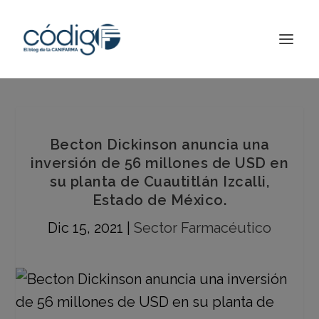
Becton Dickinson anuncia una
inversión de 56 millones de USD en
su planta de Cuautitlán Izcalli,
Estado de México.
Dic 15, 2021
|
Sector Farmacéutico