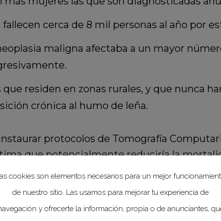
 más mujeres las que son diagnosticadas an
fallecen cerca de 8 mil personas al año por es
eoplasia maligna afectaba a un mayor númer
ogresivamente.
 que residen en zonas rurales, y que nunca ha
ición crónica al humo de leña.
instaurar protocolos de Tomografía Computar
stima que potencialmente reduciría la mortal
riesgo
as cookies son elementos necesarios para un mejor funcionamien
de nuestro sitio. Las usamos para mejorar tu experiencia de
ectamente la inhalación pasiva del humo resul
navegación y ofrecerte la información, propia o de anunciantes, qu
 90 % de los casos.