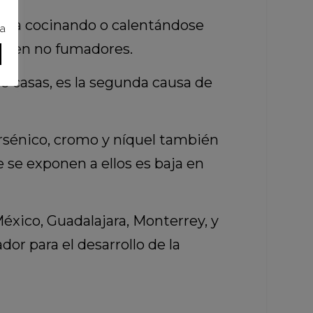
tinúa cocinando o calentándose
ra
oma en no fumadores.
de casas, es la segunda causa de
arsénico, cromo y níquel también
se exponen a ellos es baja en
éxico, Guadalajara, Monterrey, y
or para el desarrollo de la