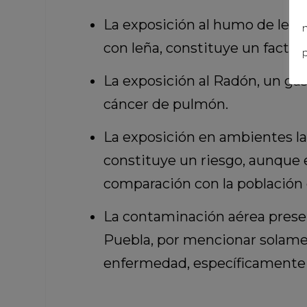
La exposición al humo de leña
n
con leña, constituye un facto
p
La exposición al Radón, un gas
cáncer de pulmón.
La exposición en ambientes la
constituye un riesgo, aunque 
comparación con la población 
La contaminación aérea presen
Puebla, por mencionar solament
enfermedad, específicamente l