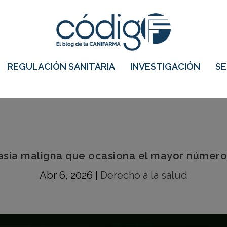
REGULACIÓN SANITARIA
INVESTIGACIÓN
S
asia maligna que ocasiona el mayor número
Abr 6, 2026
|
Derecho a la salud