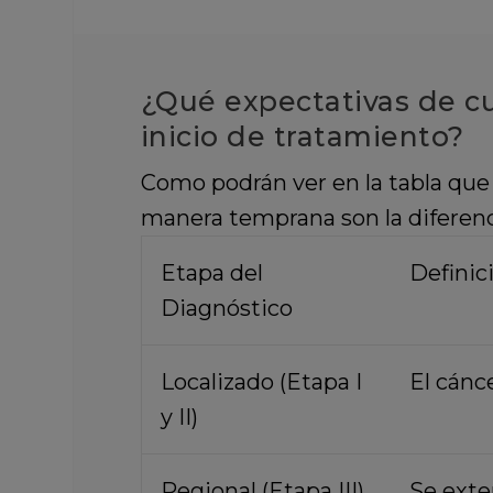
¿Qué expectativas de cu
inicio de tratamiento?
Como podrán ver en la tabla que 
manera temprana son la diferenci
Etapa del
Definic
Diagnóstico
Localizado (Etapa I
El cánc
y II)
Regional (Etapa III)
Se exten