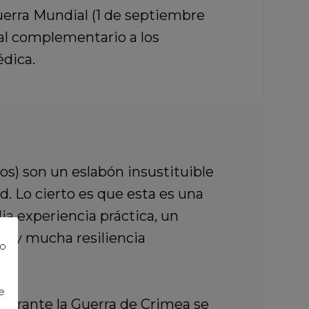
uerra Mundial (1 de septiembre
al complementario a los
édica.
os) son un eslabón insustituible
. Lo cierto es que esta es una
a experiencia práctica, un
n y mucha resiliencia
to
e
durante la Guerra de Crimea se