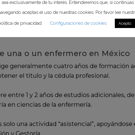
sea exclusivamente de tu interés. Entenderemos que, si continúas
dades infecciosas (cólera, tifus y disentería)
avegando aceptas el uso de nuestras cookies. Por favor lee nuest
s estrictas de higiene, antes desconocidas, p
olítica de privacidad.
Configuraciones de cookies.
Acepto.
e una o un enfermero en México
exige generalmente cuatro años de formación 
tener el título y la cédula profesional.
e entre 1 y 2 años de estudios adicionales, d
ía en ciencias de la enfermería.
solo una actividad “asistencial”, apoyándose e
ión y Gestoría.