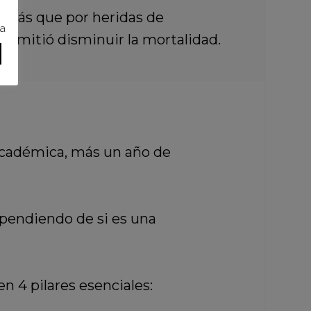
, más que por heridas de
ra
ermitió disminuir la mortalidad.
académica, más un año de
ependiendo de si es una
n 4 pilares esenciales: