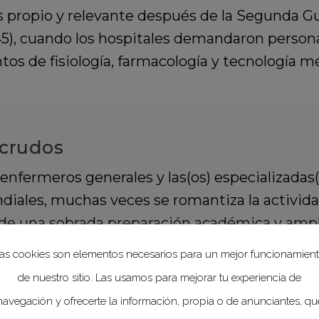
s propio y relevante después de la Segunda G
45), cuando los hospitales demandaron person
s de fisiología, farmacología y tecnología m
 crudos
 enfermeros generales y las(os) especializadas(
iales, muchas veces se romantiza la actividad
de una sobrada preparación académica y ampli
es humanos, gran energía física, determinació
as cookies son elementos necesarios para un mejor funcionamien
de nuestro sitio. Las usamos para mejorar tu experiencia de
navegación y ofrecerte la información, propia o de anunciantes, qu
e el elevado número de muertes de soldados 