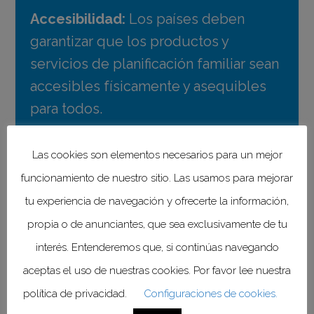
Accesibilidad:
Los países deben
garantizar que los productos y
servicios de planificación familiar sean
accesibles físicamente y asequibles
para todos.
Aceptabilidad:
La información y
Las cookies son elementos necesarios para un mejor
servicios de métodos anticonceptivos
funcionamiento de nuestro sitio. Las usamos para mejorar
deben proporcionarse de manera
tu experiencia de navegación y ofrecerte la información,
digna, respetando tanto la ética
propia o de anunciantes, que sea exclusivamente de tu
médica moderna como la cultura de
interés. Entenderemos que, si continúas navegando
las personas que reciben atención.
aceptas el uso de nuestras cookies. Por favor lee nuestra
política de privacidad.
Configuraciones de cookies.
Calidad:
La información sobre