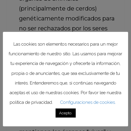
(principalmente de cerdos)
genéticamente modificados para
no ser rechazados por los seres
humanos, apasionante tema
Las cookies son elementos necesarios para un mejor
sobre el que hemos publicado
funcionamiento de nuestro sitio. Las usamos para mejorar
varios artículos en la revista.
tu experiencia de navegación y ofrecerte la información,
Donación en Asistolia (DCD):
propia o de anunciantes, que sea exclusivamente de tu
Técnica que permite recuperar
interés. Entenderemos que, si continúas navegando
órganos de personas cuyo corazón
aceptas el uso de nuestras cookies. Por favor lee nuestra
se ha detenido (no solo con
política de privacidad.
Configuraciones de cookies.
muerte cerebral), gracias a
Acepto.
sistemas de perfusión que