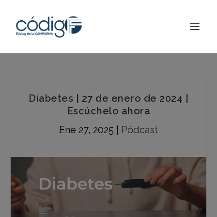
Diabetes | 27 de enero de 2024 |
Escúchelo ahora
Ene 27, 2025
|
Pódcast