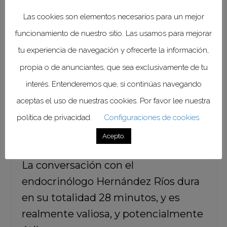
azucaradas y el alcohol: productos
Las cookies son elementos necesarios para un mejor
que poco o nada aportan
funcionamiento de nuestro sitio. Las usamos para mejorar
nutricionalmente, dejando de lado el
consumo de frutas, verduras y
tu experiencia de navegación y ofrecerte la información,
legumbres frescas, carnes rojas,
propia o de anunciantes, que sea exclusivamente de tu
blancas y de pescado, dietas que, si
interés. Entenderemos que, si continúas navegando
bien es cierto, son de alta calidad, se
aceptas el uso de nuestras cookies. Por favor lee nuestra
han vuelto costosas y no siempre
política de privacidad.
Configuraciones de cookies.
accesibles.
Acepto.
La conversación con el
endocrinólogo Hernández Ríos dura
en su totalidad 28 minutos, y es
realmente valiosa, y potencialmente