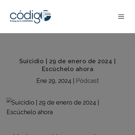
Suicidio | 29 de enero de 2024 |
Escúchelo ahora
Ene 29, 2024
|
Pódcast