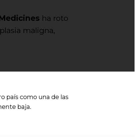
 Medicines
ha roto
plasia maligna,
o país como una de las
ente baja.