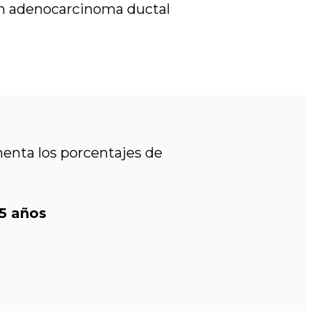
on adenocarcinoma ductal
menta los porcentajes de
 5 años