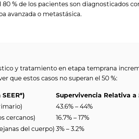
 80 % de los pacientes son diagnosticados c
pa avanzada o metastásica.
óstico y tratamiento en etapa temprana incre
ver que estos casos no superan el 50 %:
n SEER*)
Supervivencia Relativa a
rimario)
43.6% – 44%
os cercanos)
16.7% – 17%
ejanas del cuerpo)
3% – 3.2%