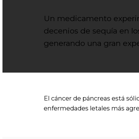
Un medicamento experim
decenios de sequía en lo
generando una gran expe
El cáncer de páncreas está sól
enfermedades letales más agres