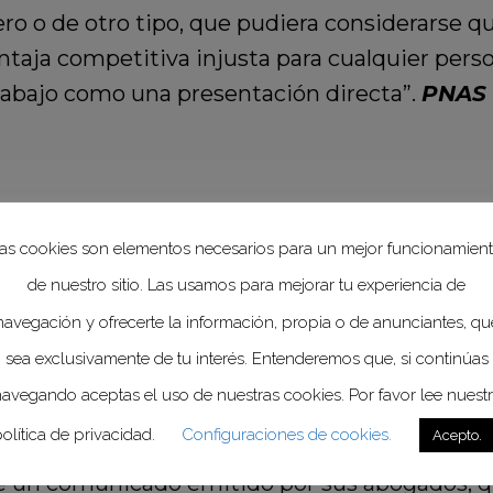
ero o de otro tipo, que pudiera considerarse q
ntaja competitiva injusta para cualquier perso
trabajo como una presentación directa”.
PNAS
al, no está prohibido que alguno de los autore
as cookies son elementos necesarios para un mejor funcionamien
da, siempre y cuando lo manifieste abiertament
de nuestro sitio. Las usamos para mejorar tu experiencia de
navegación y ofrecerte la información, propia o de anunciantes, qu
sea exclusivamente de tu interés. Entenderemos que, si continúas
sta saga
avegando aceptas el uso de nuestras cookies. Por favor lee nuest
de que la revista de la Academia Nacional d
olítica de privacidad.
Configuraciones de cookies.
Acepto.
lo por un conflicto de intereses económicos n
 de un comunicado emitido por sus abogados, q