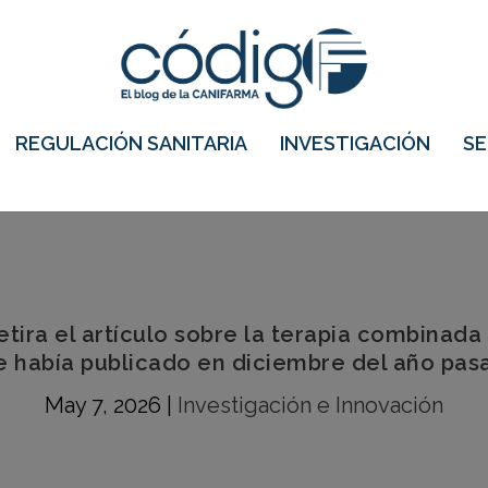
REGULACIÓN SANITARIA
INVESTIGACIÓN
S
etira el artículo sobre la terapia combinad
e había publicado en diciembre del año pas
May 7, 2026
|
Investigación e Innovación