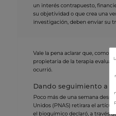
un interés contrapuesto, financi
su objetividad o que crea una ve
investigación, deben enviar su 
Vale la pena aclarar que, como t
L
propietaria de la terapia evalua
ocurrió.
Dando seguimiento a e
n
Poco más de una semana después 
p
Unidos (PNAS) retirara el artícu
el bioquímico declaró, a través