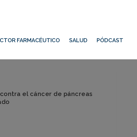
ECTOR FARMACÉUTICO
SALUD
PÓDCAST
a contra el cáncer de páncreas
ado