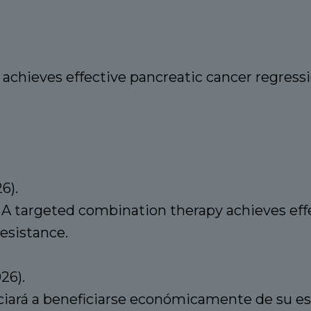
achieves effective pancreatic cancer regres
6).
l., A targeted combination therapy achieves ef
esistance.
26).
iará a beneficiarse económicamente de su estu