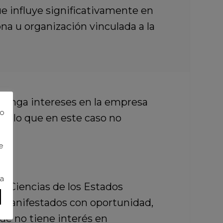
ue influye significativamente en
na u organización vinculada a la
s tenga intereses en la empresa
to
e, lo que en este caso no
e
ra
e Ciencias de los Estados
o manifestados con oportunidad,
ue no tiene interés en