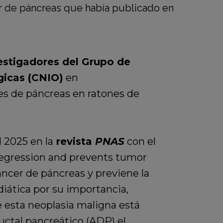
estigadores del Grupo de
gicas (CNIO)
en
es de páncreas en ratones de
 2025 en la
revista
PNAS
con el
 regression and prevents tumor
áncer de páncreas y previene la
iática por su importancia,
e esta neoplasia maligna está
uctal pancreático (ADP) el