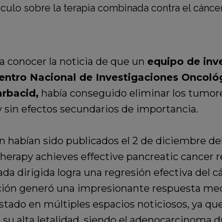
a conocer la noticia de que un
equipo de inv
entro Nacional de Investigaciones Oncoló
rbacid,
había conseguido eliminar los tumor
 sin efectos secundarios de importancia.
ón habían sido publicados el 2 de diciembre del
 therapy achieves effective pancreatic cancer
da dirigida logra una regresión efectiva del c
ación generó una impresionante respuesta med
istado en múltiples espacios noticiosos, ya qu
r su alta letalidad, siendo el adenocarcinoma d