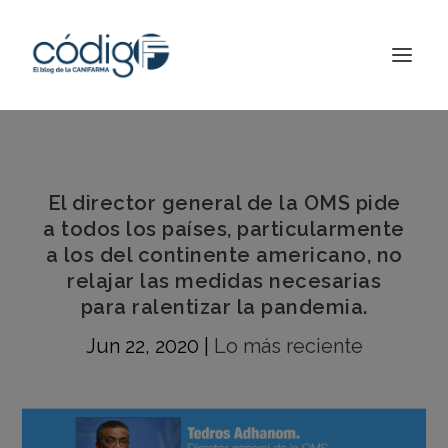
El director general de la OMS pide
a todos los países, particularmente
a los del continente americano, no
relajar las medidas necesarias
para ralentizar la pandemia.
Jun 22, 2020
|
Lo más reciente