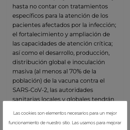
hasta no contar con tratamientos
específicos para la atención de los
pacientes afectados por la infección;
el fortalecimiento y ampliación de
las capacidades de atención crítica;
así como el desarrollo, producción,
distribución global e inoculación
masiva (al menos al 70% de la
población) de la vacuna contra el
SARS-CoV-2, las autoridades
sanitarias locales y globales tendrán
que permanecer en alerta
Las cookies son elementos necesarios para un mejor
permanente,
pudiendo llegar a ser
funcionamiento de nuestro sitio. Las usamos para mejorar
necesario el mantenimiento del