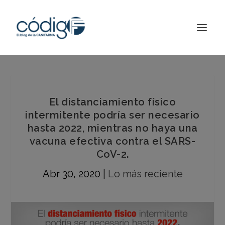
El distanciamiento físico
intermitente podría ser necesario
hasta 2022, mientras no haya una
vacuna efectiva contra el SARS-
CoV-2.
Abr 30, 2020
|
Lo más reciente