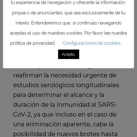
tu experiencia de navegación y ofrecerte la información,
distanciamiento físico
propia o de anunciantes, que sea exclusivamente de tu
prolongado o intermitente hasta
interés. Entenderemos que, si continúas navegando
el año 2022,
lo que propiciaría la
aceptas el uso de nuestras cookies. Por favor lee nuestra
adquisición de la inmunidad
política de privacidad.
Configuraciones de cookies.
colectiva.
Acepto.
Por otra parte, los investigadores
reafirman la necesidad urgente de
estudios serológicos longitudinales
para determinar el alcance y la
duración de la inmunidad al SARS-
CoV-2, ya que incluso en el caso de
una eliminación aparente, cabe la
posibilidad de nuevos brotes hasta