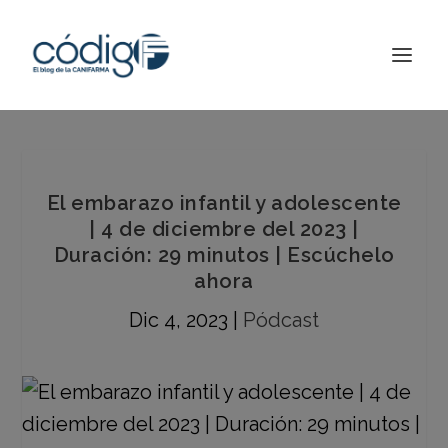
El embarazo infantil y adolescente
| 4 de diciembre del 2023 |
Duración: 29 minutos | Escúchelo
ahora
Dic 4, 2023
|
Pódcast