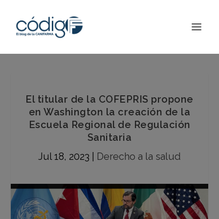
El titular de la COFEPRIS propone
en Washington la creación de la
Escuela Regional de Regulación
Sanitaria
Jul 18, 2023
|
Derecho a la salud