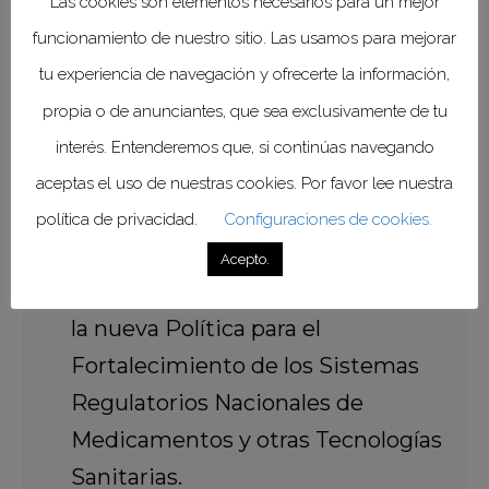
Las cookies son elementos necesarios para un mejor
Autoridades Regulatorias
funcionamiento de nuestro sitio. Las usamos para mejorar
Nacionales de Referencia
tu experiencia de navegación y ofrecerte la información,
Regional de la Organización
propia o de anunciantes, que sea exclusivamente de tu
Panamericana de la Salud.
interés. Entenderemos que, si continúas navegando
Renovar los compromisos de las
aceptas el uso de nuestras cookies. Por favor lee nuestra
Autoridades Regulatorias
política de privacidad.
Configuraciones de cookies.
Nacionales de Referencia
Acepto.
Regional (ARNr), en el contexto de
la nueva Política para el
Fortalecimiento de los Sistemas
Regulatorios Nacionales de
Medicamentos y otras Tecnologías
Sanitarias.