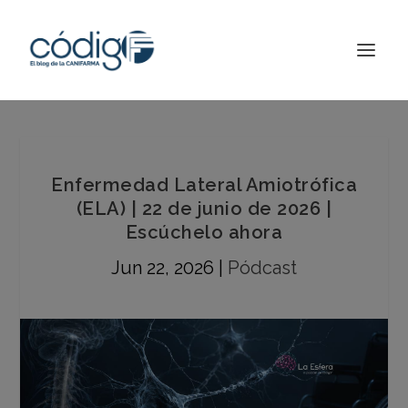
Enfermedad Lateral Amiotrófica
(ELA) | 22 de junio de 2026 |
Escúchelo ahora
Jun 22, 2026
|
Pódcast