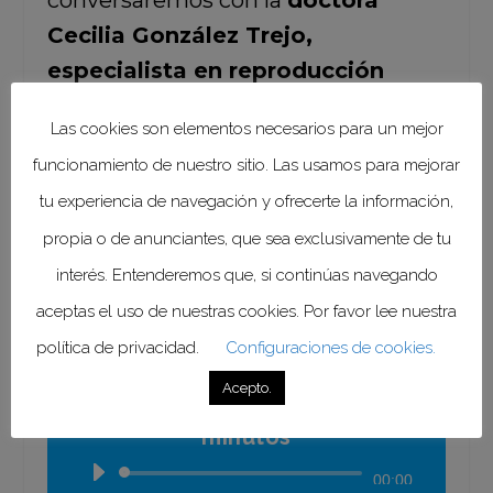
conversaremos con la
doctora
Cecilia González Trejo,
especialista en reproducción
humana asistida;
estamos seguros
Las cookies son elementos necesarios para un mejor
de que les proporcionará
funcionamiento de nuestro sitio. Las usamos para mejorar
información muy interesante.
tu experiencia de navegación y ofrecerte la información,
propia o de anunciantes, que sea exclusivamente de tu
interés. Entenderemos que, si continúas navegando
aceptas el uso de nuestras cookies. Por favor lee nuestra
política de privacidad.
Configuraciones de cookies.
Enfermedad Lateral
Amiotrófica (ELA) | 22 de
Acepto.
junio de 2026 | Duración: 30
minutos
Reproductor
00:00