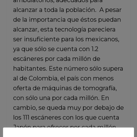
ambulatorios, adecuados para
alcanzar a toda la población. A pesar
de la importancia que éstos puedan
alcanzar, esta tecnología pareciera
ser insuficiente para los mexicanos,
ya que sólo se cuenta con 1.2
escáneres por cada millón de
habitantes. Este número sólo supera
al de Colombia, el país con menos
oferta de máquinas de tomografía,
con sólo una por cada millón. En
cambio, se queda muy por debajo de
los 111 escáneres con los que cuenta
Japón para ofrecer por cada millón