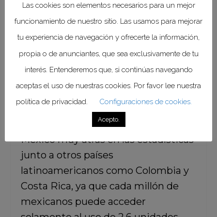
de japoneses.
Las cookies son elementos necesarios para un mejor
funcionamiento de nuestro sitio. Las usamos para mejorar
Pero Japón no sólo lidera el
tu experiencia de navegación y ofrecerte la información,
ofrecimiento de escáneres de
propia o de anunciantes, que sea exclusivamente de tu
tomografía a sus potenciales
interés. Entenderemos que, si continúas navegando
pacientes, también lidera el de
aceptas el uso de nuestras cookies. Por favor lee nuestra
unidades de resonancia
política de privacidad.
Configuraciones de cookies.
magnética
al contar con 55.2 por
Acepto.
cada millón de habitantes, dejando a
México muy atrás en las estadísticas
junto a otros países
latinoamericanos como Colombia y
Costa Rica, ya que cada millón de
mexicanos puede acceder