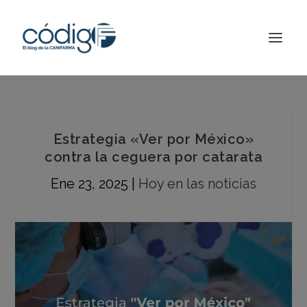
Estrategia «Ver por México»
contra la ceguera por catarata
Ene 23, 2025
|
Hoy en las noticias