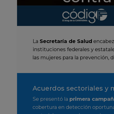
La
Secretaría de Salud
encabez
instituciones federales y estata
las mujeres para la prevención, 
Acuerdos sectoriales y
Se presentó la
primera campañ
cobertura en detección oportuna