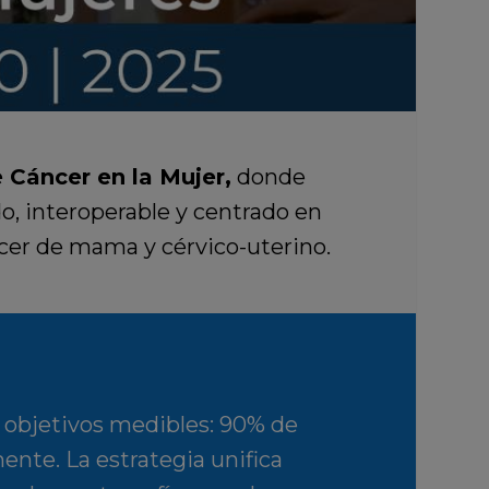
 Cáncer en la Mujer
,
donde
o, interoperable y centrado en
ncer de mama y cérvico-uterino.
objetivos medibles: 90% de
nte. La estrategia unifica