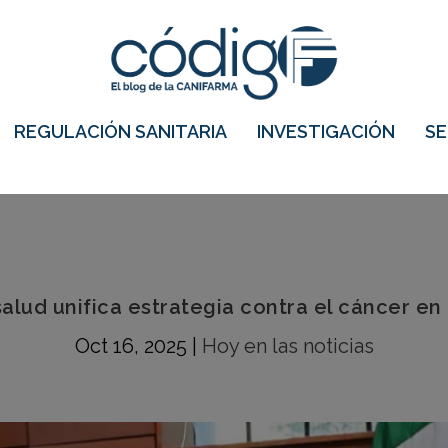
REGULACIÓN SANITARIA
INVESTIGACIÓN
S
salud unifica estrategia contra el cáncer en
Oct 16, 2025
|
Hoy en las noticias