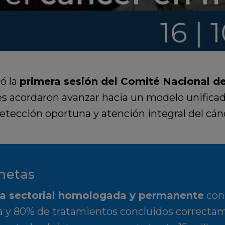
ó la
primera sesión del Comité Nacional de
les acordaron avanzar hacia un modelo unificad
detección oportuna y atención integral del cá
 metas
a sectorial homologada y permanente
con 
 y 80% de tratamientos concluidos correctame