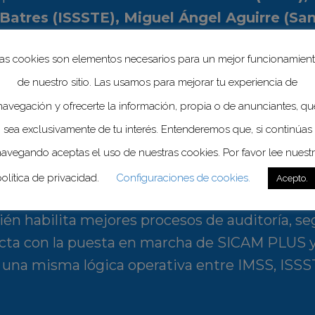
 Batres (ISSSTE), Miguel Ángel Aguirre (Sa
tés Alcalá (Pemex).
as cookies son elementos necesarios para un mejor funcionamien
de nuestro sitio. Las usamos para mejorar tu experiencia de
lamento Interno del Comité Nacional de C
stitucional al redefinir atribuciones y articul
navegación y ofrecerte la información, propia o de anunciantes, qu
n Salud y Modernización del Sector, lo cual fa
sea exclusivamente de tu interés. Entenderemos que, si continúas
ado de prevención, tamizaje, referencia y con
avegando aceptas el uso de nuestras cookies. Por favor lee nuest
o.
olítica de privacidad.
Configuraciones de cookies.
Acepto.
ién habilita mejores procesos de auditoría, s
onecta con la puesta en marcha de SICAM PLUS 
 una misma lógica operativa entre IMSS, ISSST