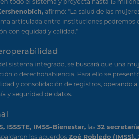
en todo el sistema y proyecta hasta 15 millon
 Kershenobich
,
afirmó: “La salud de las mujere
rma articulada entre instituciones podremos 
ión con equidad y calidad.”
eroperabilidad
del sistema integrado, se buscará que una mu
ción o derechohabiencia. Para ello se present
lidad y consolidación de registros, operando a 
ía y seguridad de datos.
nal
S, ISSSTE, IMSS-Bienestar
,
las
32 secretarí
paldaron los acuerdos
Zoé Robledo (IMSS), 