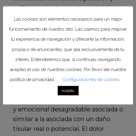
políticas excesivamente restrictivas,
prestación inadecuada de servicios,
Las cookies son elementos necesarios para un mejor
y actitudes y percepciones basadas
funcionamiento de nuestro sitio. Las usamos para mejorar
en información errónea”.
tu experiencia de navegación y ofrecerte la información,
Organización Mundial de la Salud
propia o de anunciantes, que sea exclusivamente de tu
interés. Entenderemos que, si continúas navegando
aceptas el uso de nuestras cookies. Por favor lee nuestra
política de privacidad.
Configuraciones de cookies.
¿Qué es el dolor cónico?
Acepto.
El dolor es una experiencia sensorial
y emocional desagradable asociada o
similar a la asociada con un daño
tisular real o potencial. El dolor