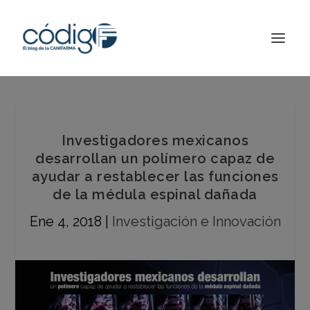
Investigadores mexicanos
desarrollan un polímero capaz de
ayudar a restablecer las funciones
de la médula espinal dañada
Ene 4, 2018
|
Investigación e Innovación