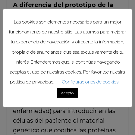
A diferencia del prototipo de la
vacuna desarrollada por
Las cookies son elementos necesarios para un mejor
Moderna,
en la que se utiliza
funcionamiento de nuestro sitio. Las usamos para mejorar
tecnología de
ARNm,
codificando
tu experiencia de navegación y ofrecerte la información,
una forma estabilizada de la proteína
propia o de anunciantes, que sea exclusivamente de tu
Spike
(S), considerada como la punta
de lanza del
SARS-CoV-2
para
interés. Entenderemos que, si continúas navegando
infectar las células; la vacuna china
aceptas el uso de nuestras cookies. Por favor lee nuestra
utiliza un virus del catarro común
política de privacidad.
Configuraciones de cookies.
atenuado (capaz de invadir las
Acepto.
células humanas sin provocar la
enfermedad) para introducir en las
células del paciente el material
genético que codifica las proteínas