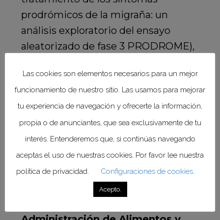
prodrómicos de la migraña: un
análisis exploratorio del ensayo
aleatorizado de fase 3 PRODROME),
en el que se evaluó la administración
Las cookies son elementos necesarios para un mejor
del ubrogepant de 100 mg en la fase
funcionamiento de nuestro sitio. Las usamos para mejorar
premonitoria (prodrómica) de la
tu experiencia de navegación y ofrecerte la información,
migraña, demostró que, usado en
propia o de anunciantes, que sea exclusivamente de tu
ese momento, frena el desarrollo de
interés. Entenderemos que, si continúas navegando
los síntomas característicos de la
condición.
aceptas el uso de nuestras cookies. Por favor lee nuestra
política de privacidad.
Configuraciones de cookies.
Vale la pena mencionar que en
Acepto.
diciembre del 2019, la
Administración de Alimentos y