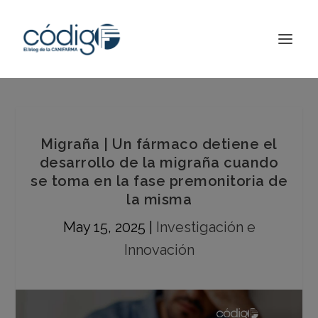
Migraña | Un fármaco detiene el
desarrollo de la migraña cuando
se toma en la fase premonitoria de
la misma
May 15, 2025
|
Investigación e
Innovación