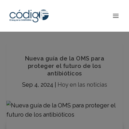
Nueva guía de la OMS para
proteger el futuro de los
antibióticos
Sep 4, 2024
|
Hoy en las noticias