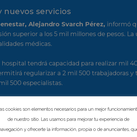
y nuevos servicios
ienestar, Alejandro Svarch Pérez,
informó qu
ión superior a los 5 mil millones de pesos. L
alidades médicas.
 hospital tendrá capacidad para realizar mil 
rmitirá regularizar a 2 mil 500 trabajadoras y t
mil 500 especialistas.
eros militares. El
residente de obra de la S
as cookies son elementos necesarios para un mejor funcionamien
ez Martínez,
señaló que durante su construcc
de nuestro sitio. Las usamos para mejorar tu experiencia de
ectos.
navegación y ofrecerte la información, propia o de anunciantes, qu