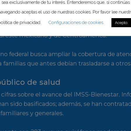
sea exclusivamente de tu interés. Entenderemos que, si continúas
MSS-Bienestar
avegando aceptas el uso de nuestras cookies. Por favor lee nuest
Mena
celebró la incorporación de Yucatán al IM
olítica de privacidad.
Configuraciones de cookies.
Acepto.
vicios gratuitos a la población sin seguridad 
 sureste mexicano y de Centroamérica.
rno federal busca ampliar la cobertura de aten
a familias que antes debían trasladarse a otros
úblico de salud
ifras sobre el avance del IMSS-Bienestar. Inf
 han sido basificados; además, se han contrat
familiares y generales.