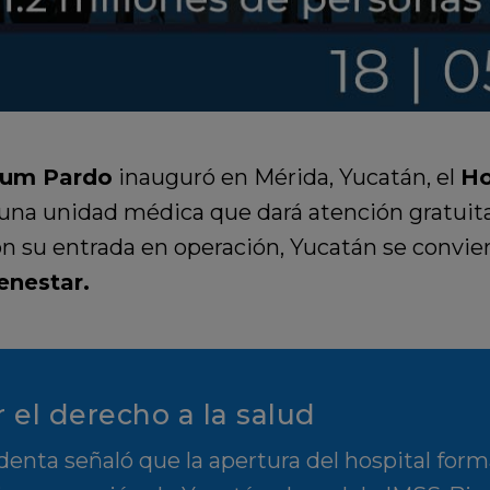
aum Pardo
inauguró en Mérida, Yucatán, el
Ho
una unidad médica que dará atención gratuita
on su entrada en operación, Yucatán se convi
enestar.
 el derecho a la salud
denta señaló que la apertura del hospital form