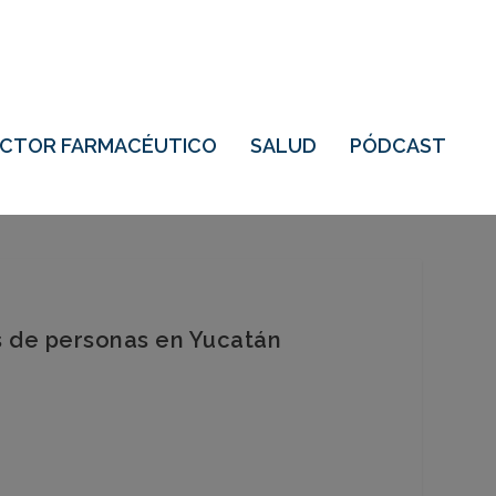
ECTOR FARMACÉUTICO
SALUD
PÓDCAST
es de personas en Yucatán