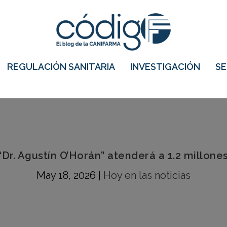
REGULACIÓN SANITARIA
INVESTIGACIÓN
S
Dr. Agustín O’Horán” atenderá a 1.2 millon
May 18, 2026
|
Hoy en las noticias