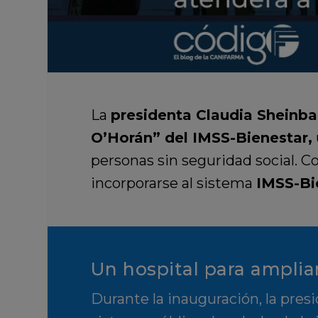
La
presidenta Claudia Sheinb
O’Horán” del IMSS-Bienestar,
personas sin seguridad social. C
incorporarse al sistema
IMSS-Bi
Un hospital para ampliar
Durante la inauguración, la presi