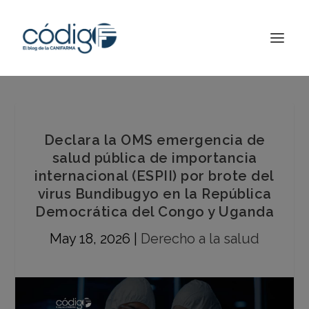
Declara la OMS emergencia de
salud pública de importancia
internacional (ESPII) por brote del
virus Bundibugyo en la República
Democrática del Congo y Uganda
May 18, 2026
|
Derecho a la salud