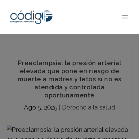
Preeclampsia: la presión arterial
elevada que pone en riesgo de
muerte a madres y fetos si no es
atendida y controlada
oportunamente
Ago 5, 2025
|
Derecho a la salud