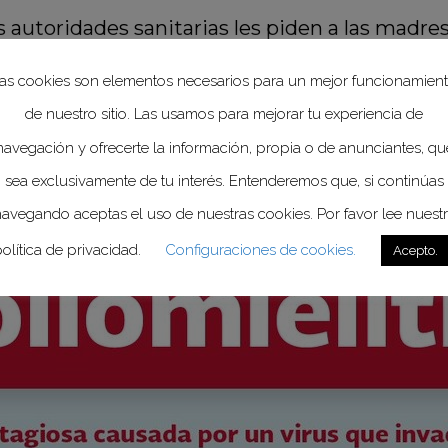
as autoridades sanitarias les piden a las madre
os menores a la Unidad de Salud que les corres
as cookies son elementos necesarios para un mejor funcionamien
 febrero.
de nuestro sitio. Las usamos para mejorar tu experiencia de
navegación y ofrecerte la información, propia o de anunciantes, qu
sea exclusivamente de tu interés. Entenderemos que, si continúas
avegando aceptas el uso de nuestras cookies. Por favor lee nuest
olítica de privacidad.
Configuraciones de cookies.
Acepto.