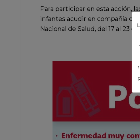
Para participar en esta acción, l
infantes acudir en compañía de l
L
Nacional de Salud, del 17 al 23 de
n
p