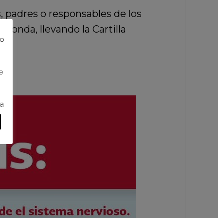
s, padres o responsables de los
ponda, llevando la Cartilla
to
e
ra