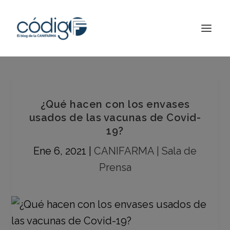
¿Qué hacen con los envases
usados de las vacunas de Covid-
19?
Ene 6, 2021
|
CANIFARMA | Sala de
Prensa