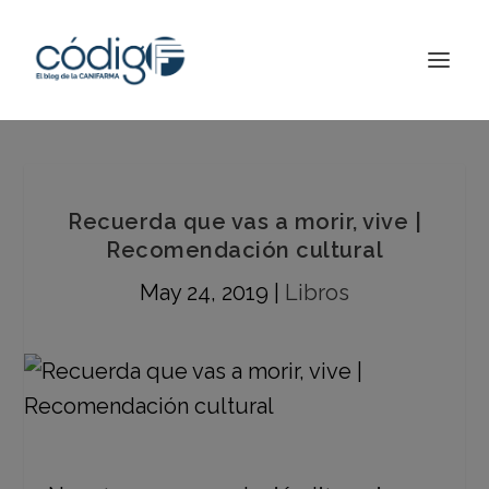
Recuerda que vas a morir, vive |
Recomendación cultural
May 24, 2019
|
Libros