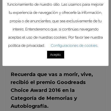
existencia, entendiendo, sin entrar
funcionamiento de nuestro sitio. Las usamos para mejorar
en dramatismos, que algún día
tu experiencia de navegación y ofrecerte la información,
dejaremos de estar.
propia o de anunciantes, que sea exclusivamente de tu
interés. Entenderemos que, si continúas navegando
Lamentablemente, Kalanithi murió
aceptas el uso de nuestras cookies. Por favor lee nuestra
en marzo de 2015 sin ver publicada
política de privacidad.
Configuraciones de cookies.
su obra, la que vio la luz en enero del
Acepto.
año siguiente.
Recuerda que vas a morir, vive,
recibió el premio Goodreads
Choice Award 2016 en la
Categoría de Memorias y
Autobiografía.