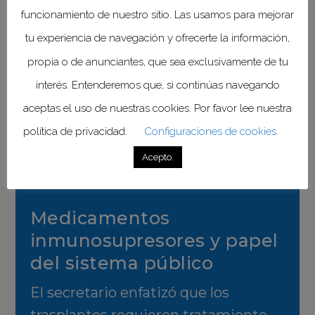
En 2025 se reportaron 10 trasplantes
funcionamiento de nuestro sitio. Las usamos para mejorar
de pulmón, de los cuales 3 se
tu experiencia de navegación y ofrecerte la información,
realizaron en hospitales públicos. En
propia o de anunciantes, que sea exclusivamente de tu
el acumulado de cinco años, informó
interés. Entenderemos que, si continúas navegando
48 trasplantes. Señaló además que
aceptas el uso de nuestras cookies. Por favor lee nuestra
el sistema “está empezando con
política de privacidad.
Configuraciones de cookies.
trasplantes de páncreas” como parte
Acepto.
de la expansión de capacidades.
Medicamentos
inmunosupresores y papel
del sistema público
El secretario enfatizó que los