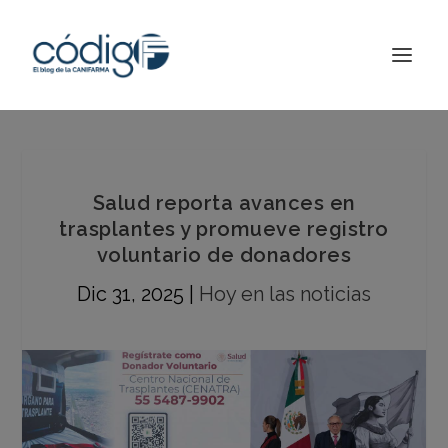
Salud reporta avances en
trasplantes y promueve registro
voluntario de donadores
Dic 31, 2025
|
Hoy en las noticias