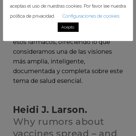
autoridades médicas al respecto, la
aceptas el uso de nuestras cookies. Por favor lee nuestra
cada vez más importante injerencia
política de privacidad.
Configuraciones de cookies.
de las redes sociales, así como la
Acepto.
elección individual con respecto a
esos fármacos, ofreciendo lo que
consideramos una de las visiones
más amplia, inteligente,
documentada y completa sobre este
tema de salud esencial.
Heidi J. Larson.
Why rumors about
vaccines spread – and