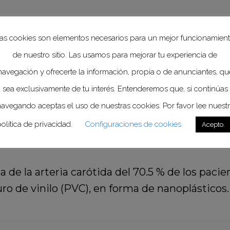
nflamatorio y crónico que inicia desde la infanc
as cookies son elementos necesarios para un mejor funcionamien
or parte del tiempo; se distingue por la retenc
de nuestro sitio. Las usamos para mejorar tu experiencia de
as en las paredes de las arterias que posterio
navegación y ofrecerte la información, propia o de anunciantes, qu
ento de la pared en la arteria afectada, dis
sea exclusivamente de tu interés. Entenderemos que, si continúas
 estas placas se rompen causan trombosis y oc
avegando aceptas el uso de nuestras cookies. Por favor lee nuest
icina Interna de México
olítica de privacidad.
Configuraciones de cookies.
Acepto.
ca de la arteria carótida del 70.5 % de los pacie
o de vinilo (PVC), en forma de nanoplásticos.