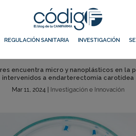
REGULACIÓN SANITARIA
INVESTIGACIÓN
S
es encuentra micro y nanoplásticos en la p
intervenidos a endarterectomía carotídea
Mar 11, 2024
|
Investigación e Innovación