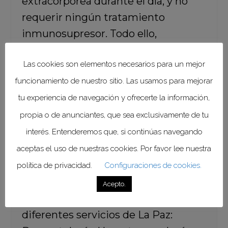
extracorpórea durante el día, y no
requerir ningún tratamiento
inmunosupresor. Todo ello,
extraordinario.
Las cookies son elementos necesarios para un mejor
funcionamiento de nuestro sitio. Las usamos para mejorar
tu experiencia de navegación y ofrecerte la información,
propia o de anunciantes, que sea exclusivamente de tu
“Este logro de la sanidad pública
interés. Entenderemos que, si continúas navegando
madrileña en colaboración con otras
Administraciones, ha sido posible
aceptas el uso de nuestras cookies. Por favor lee nuestra
gracias a la implicación de un equipo
política de privacidad.
Configuraciones de cookies.
multidisciplinar conformado por
Acepto.
profesionales sanitarios de
diferentes servicios de La Paz: