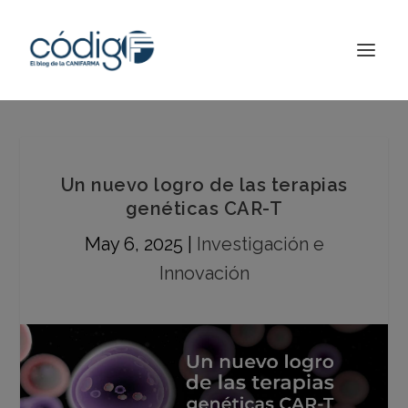
Un nuevo logro de las terapias
genéticas CAR-T
May 6, 2025
|
Investigación e
Innovación