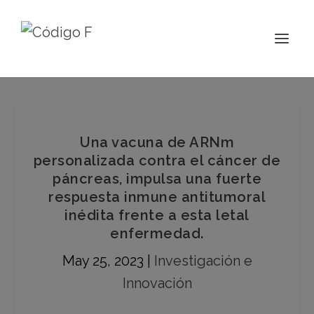
Una vacuna de ARNm
personalizada contra el cáncer de
páncreas, impulsa una fuerte
respuesta inmune antitumoral
inédita frente a esta letal
enfermedad.
May 25, 2023
|
Investigación e
Innovación