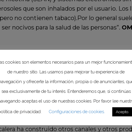
erosoles que son inhalados por el usuario. Los
pero no contienen tabaco).Por lo general suel
er nocivos para la salud de las personas”.
OM
 los
Centros para el Control y la Prevenci
as cookies son elementos necesarios para un mejor funcionamien
ue el uso de cigarrillos electrónicos se asocia
de nuestro sitio. Las usamos para mejorar tu experiencia de
nes de un estudio publicado el 19 de agosto de
navegación y ofrecerte la información, propia o de anunciantes, qu
: “Vaping and harm in young people: umbrella 
sea exclusivamente de tu interés. Entenderemos que, si continúas
dos por los sistemas electrónicos de administr
avegando aceptas el uso de nuestras cookies. Por favor lee nuest
ina (SESN), hacen que los adolescentes que lo
olítica de privacidad.
Configuraciones de cookies.
Acepto.
o a un futuro mediato que los que no los usan
calera ha construido otros canales y otros pr