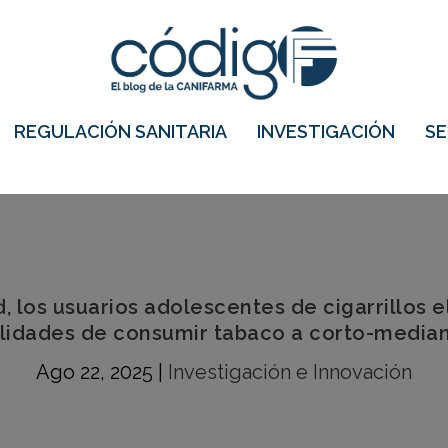
REGULACIÓN SANITARIA
INVESTIGACIÓN
S
, los usuarios adolescentes de cigarrillos 
lidades de consumir tabaco a corto-media
Ago 22, 2025
|
Investigación e Innovación