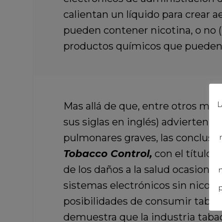
calientan un líquido para crear a
pueden contener nicotina, o no (
productos químicos que pueden s
Mas allá de que, entre otros más,
L
sus siglas en inglés) advierten q
pulmonares graves, las conclusio
Tobacco Control,
con el título
de los daños a la salud ocasiona
n
sistemas electrónicos sin nicot
p
posibilidades de consumir tabac
demuestra que la industria taba