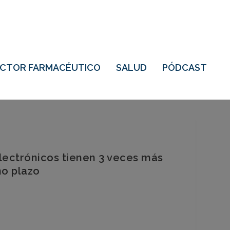
ECTOR FARMACÉUTICO
SALUD
PÓDCAST
electrónicos tienen 3 veces más
no plazo