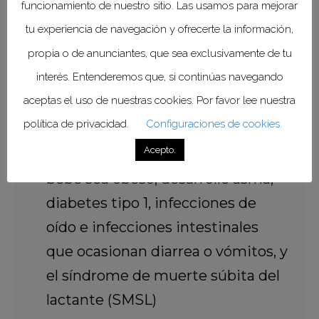
funcionamiento de nuestro sitio. Las usamos para mejorar
cardiovascular:
tu experiencia de navegación y ofrecerte la información,
La lactancia materna exclusiva
propia o de anunciantes, que sea exclusivamente de tu
durante los seis primeros meses
interés. Entenderemos que, si continúas navegando
favorece el desarrollo sensorial y
aceptas el uso de nuestras cookies. Por favor lee nuestra
cognitivo del bebé
política de privacidad.
Configuraciones de cookies.
Acepto.
Reduce las posibilidades de que el
bebé sea obeso, desarrolle asma,
diabetes tipo 1, infecciones de
oído e infecciones intestinales
que ocasionan diarrea o vómitos, y
el síndrome de muerte súbita del
lactante (SMSL)