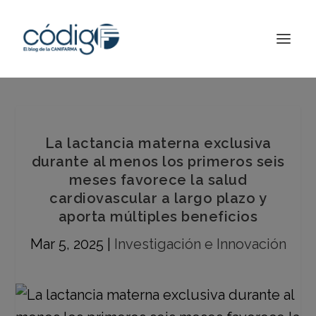
La lactancia materna exclusiva
durante al menos los primeros seis
meses favorece la salud
cardiovascular a largo plazo y
aporta múltiples beneficios
Mar 5, 2025
|
Investigación e Innovación