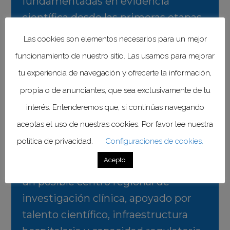
fundamentadas en evidencia
científica desde las primeras etapas
de investigación, optimizando el
Las cookies son elementos necesarios para un mejor
diseño de estudios clínicos y,
funcionamiento de nuestro sitio. Las usamos para mejorar
fundamentalmente, acelerando el
tu experiencia de navegación y ofrecerte la información,
acceso de los pacientes a terapias
propia o de anunciantes, que sea exclusivamente de tu
innovadoras que pueden
interés. Entenderemos que, si continúas navegando
transformar sus vidas.”
aceptas el uso de nuestras cookies. Por favor lee nuestra
política de privacidad.
Configuraciones de cookies.
La apuesta de Sanofi se suma al
Acepto.
posicionamiento de México como
un posible centro regional de
investigación clínica, apoyado por
talento científico, infraestructura