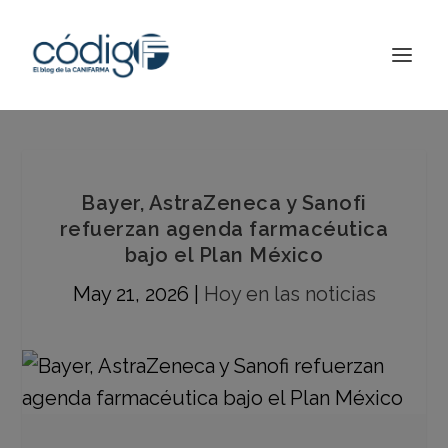
Bayer, AstraZeneca y Sanofi
refuerzan agenda farmacéutica
bajo el Plan México
May 21, 2026
|
Hoy en las noticias